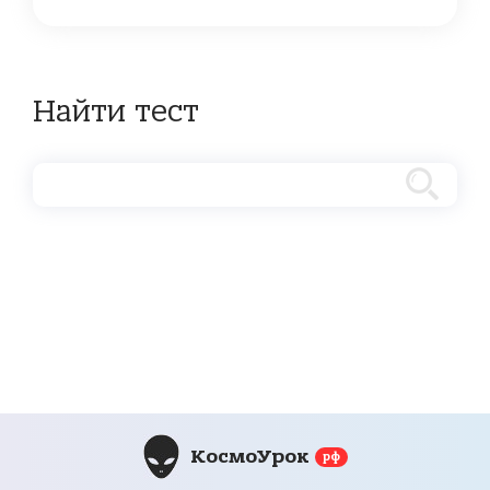
Найти тест
КосмоУрок
рф