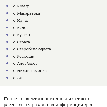
с. Комар
с. Макарьевка
с. Куяча
с. Белое
с. Куяган
с. Сараса
с. Старобелокуриха
с. Россоши
с. Алтайское
с. Нижнекаменка
с. Ая
По почте электронного дневника также
рассылается различная информация для