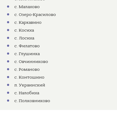
с. Малахово
с. Озеро-Красилово
с. Каркавино
с. Косиха
с. Лосиха
с. Филатово
с. Глушинка
с. Овчинниково
с. Романово
с. Контошино
п. Украинский
с. Налобиха
с. Полковниково