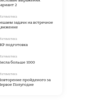
Числовые выражения.
Вариант 2
Математика
Решаем задачи на встречное
движение
Математика
ГКР подготовка
Математика
Числа больше 1000
Математика
Повторение пройденого за
Первое Полугодие