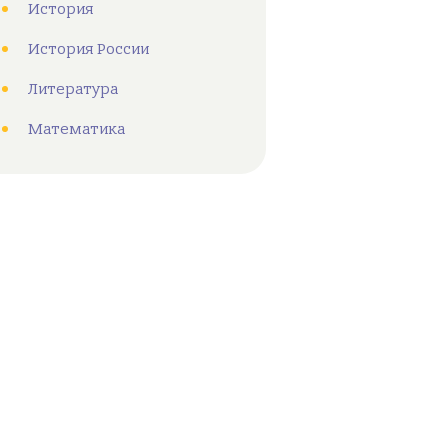
История
История России
Литература
Математика