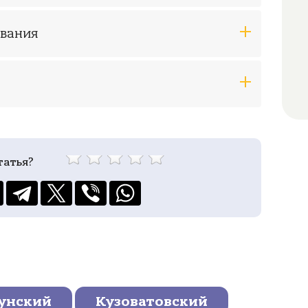
ования
татья?
унский
Кузоватовский