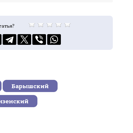
татья?
Барышский
нзенский