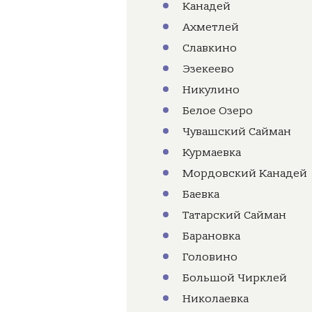
Канадей
Ахметлей
Славкино
Эзекеево
Никулино
Белое Озеро
Чувашский Сайман
Курмаевка
Мордовский Канадей
Баевка
Татарский Сайман
Барановка
Головино
Большой Чирклей
Николаевка