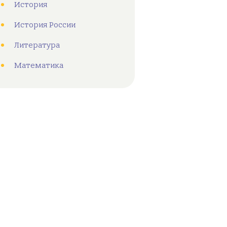
История
История России
Литература
Математика