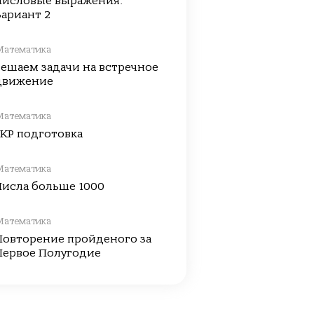
Числовые выражения.
Вариант 2
Математика
Решаем задачи на встречное
движение
Математика
ГКР подготовка
Математика
Числа больше 1000
Математика
Повторение пройденого за
Первое Полугодие