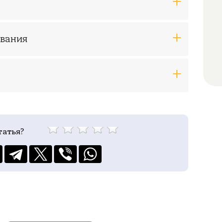
ования
татья?