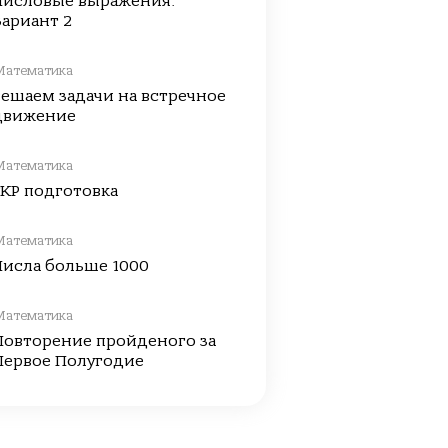
Числовые выражения.
Вариант 2
Математика
Решаем задачи на встречное
движение
Математика
ГКР подготовка
Математика
Числа больше 1000
Математика
Повторение пройденого за
Первое Полугодие