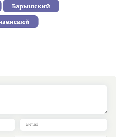
Барышский
нзенский