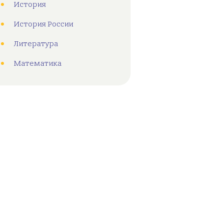
История
История России
Литература
Математика