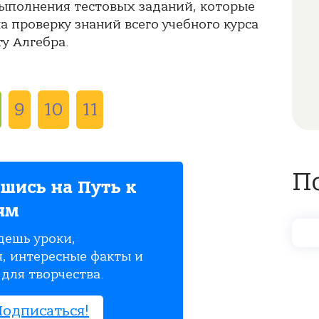
выполнения тестовых заданий, которые
 проверку знаний всего учебного курса
у Алгебра.
9
10
11
П
шись на Путь к
ям
дешь уроки,
, интересные факты и
для творчества.
Подписаться!