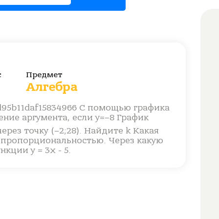
с
Предмет
Алгебра
С помощью графика
ние аргумента, если y=−8 График
рез точку (−2;28). Найдите k Какая
 пропорциональностью. Через какую
кции у = 3х - 5.