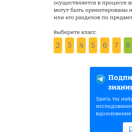
осуществляется в процессе 
могут быть ориентированы на
или его разделов по предмет
Выберите класс:
2
3
4
5
6
7
8
Подпи
знани
Здесь ты най
исследования
вдохновение 