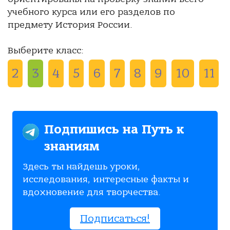
учебного курса или его разделов по
предмету История России.
Выберите класс:
2
3
4
5
6
7
8
9
10
11
Подпишись на Путь к
знаниям
Здесь ты найдешь уроки,
исследования, интересные факты и
вдохновение для творчества.
Подписаться!