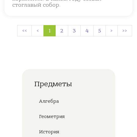
стоглавый собор.
<<
<
1
2
3
4
5
>
>>
Предметы
Алгебра
Геометрия
История