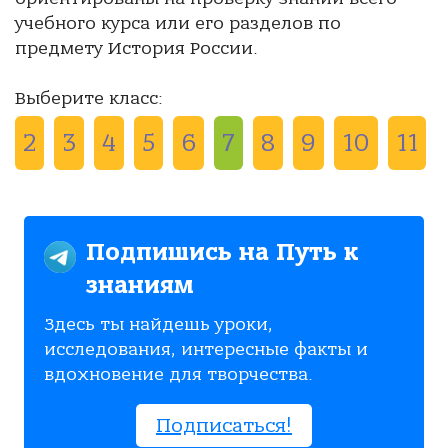
учебного курса или его разделов по
предмету История России.
Выберите класс:
2
3
4
5
6
7
8
9
10
11
Подпишись на Путь к
знаниям
Здесь ты найдешь уроки,
исследования, интересные факты и
вдохновение для творчества.
Подписаться!