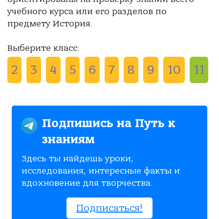
учебного курса или его разделов по
предмету История.
Выберите класс:
2
3
4
5
6
7
8
9
10
11
Подпишись на Путь к
знаниям
Здесь ты найдешь уроки,
исследования, интересные факты и
вдохновение для творчества.
Подписаться!