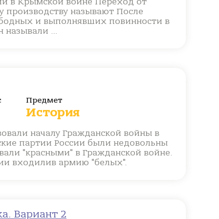
и в Крымской войне Переход от
 производству называют После
вободных и выполнявших повинности в
н называли …
с
Предмет
История
овали началу Гражданской войны в
ские партии России были недовольны
вали "красными" в Гражданской войне.
ии входилив армию "белых".
ка. Вариант 2