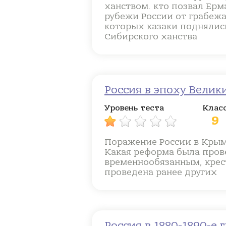
ханством. кто позвал Ер
рубежи России от грабежа
которых казаки поднялись
Сибирского ханства
Россия в эпоху Вели
Уровень теста
Клас
9
Поражение России в Крымс
Какая реформа была прове
временнообязанным, крес
проведена ранее других
Россия в 1880-1890-е г