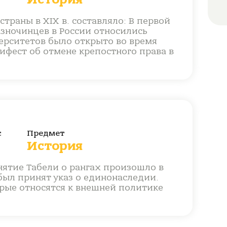
траны в XIX в. составляло: В первой
разночинцев в России относились
верситетов было открыто во время
ифест об отмене крепостного права в
с
Предмет
История
нятие Табели о рангах произошло в
был принят указ о единонаследии.
орые относятся к внешней политике