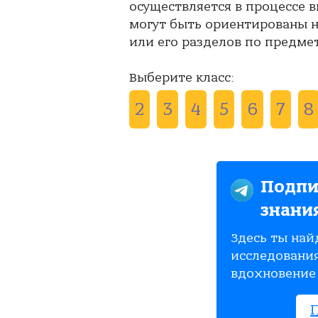
осуществляется в процессе 
могут быть ориентированы на
или его разделов по предме
Выберите класс:
2
3
4
5
6
7
8
Подпи
знани
Здесь ты най
исследования
вдохновение 