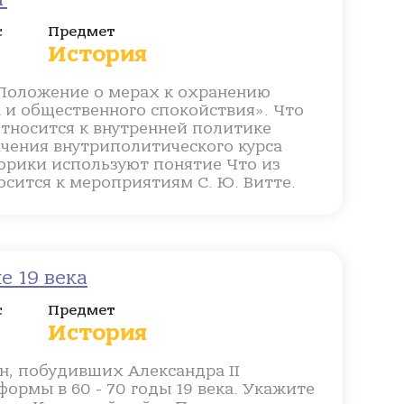
с
Предмет
История
Положение о мерах к охранению
 и общественного спокойствия». Что
тносится к внутренней политике
начения внутриполитического курса
торики используют понятие Что из
сится к мероприятиям С. Ю. Витте.
е 19 века
с
Предмет
История
н, побудивших Александра II
ормы в 60 - 70 годы 19 века. Укажите