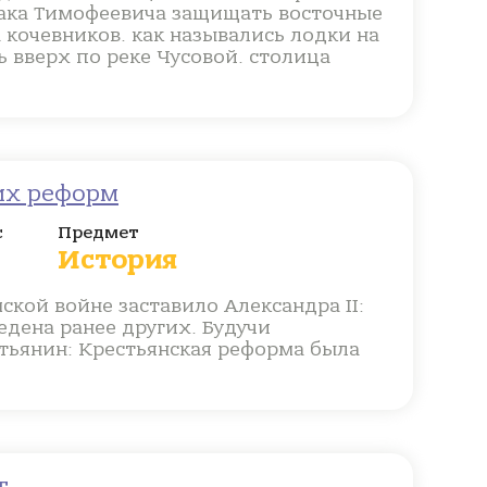
мака Тимофеевича защищать восточные
 кочевников. как назывались лодки на
 вверх по реке Чусовой. столица
ких реформ
с
Предмет
История
кой войне заставило Александра II:
дена ранее других. Будучи
тьянин: Крестьянская реформа была
г