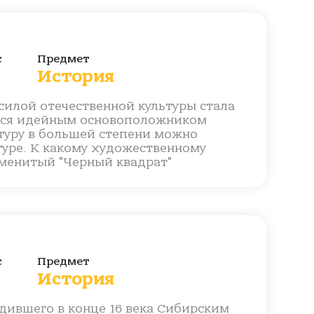
с
Предмет
История
силой отечественной культуры стала
ялся идейным основоположником
ьтуру в большей степени можно
туре. К какому художественному
менитый "Черный квадрат"
с
Предмет
История
дившего в конце 16 века Сибирским