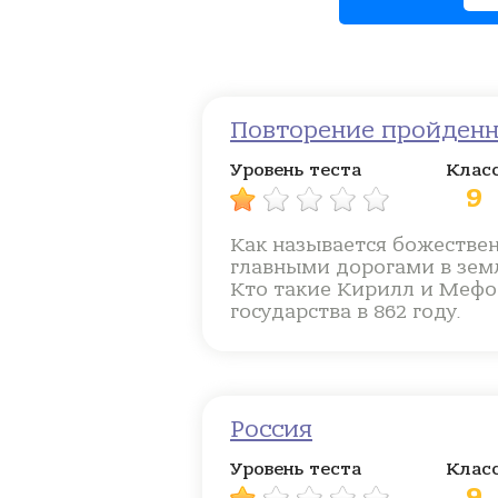
Повторение пройденн
Уровень теста
Клас
9
Как называется божестве
главными дорогами в зем
Кто такие Кирилл и Мефо
государства в 862 году.
Россия
Уровень теста
Клас
9