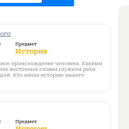
ого
с
Предмет
История
нное происхождение человека. Какими
лях восточных словян служили реки.
дий. Кто начал историю нашего
с
Предмет
История