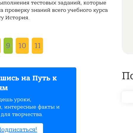
выполнения тестовых заданий, которые
 проверку знаний всего учебного курса
ту История.
9
10
11
П
шись на Путь к
ям
дешь уроки,
, интересные факты и
для творчества.
Подписаться!