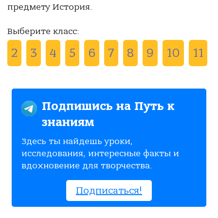
предмету История.
Выберите класс:
2
3
4
5
6
7
8
9
10
11
Подпишись на Путь к
знаниям
Здесь ты найдешь уроки,
исследования, интересные факты и
вдохновение для творчества.
Подписаться!