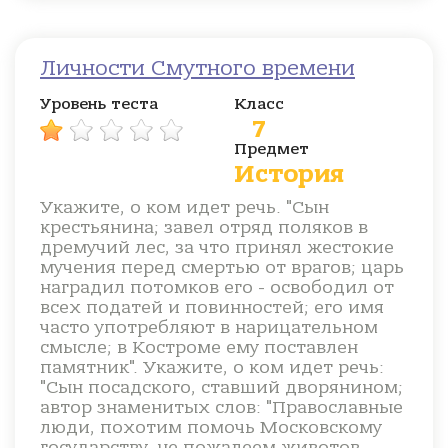
Личности Смутного времени
Уровень теста
Класс
7
Предмет
История
Укажите, о ком идет речь. "Сын
крестьянина; завел отряд поляков в
дремучий лес, за что принял жестокие
мучения перед смертью от врагов; царь
наградил потомков его - освободил от
всех податей и повинностей; его имя
часто употребляют в нарицательном
смысле; в Костроме ему поставлен
памятник". Укажите, о ком идет речь:
"Сын посадского, ставший дворянином;
автор знаменитых слов: "Православные
люди, похотим помочь Московскому
государству, не пожалеем животов