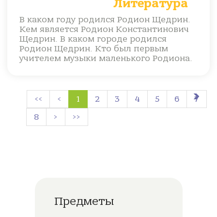
Литература
В каком году родился Родион Щедрин.
Кем является Родион Константинович
Щедрин. В каком городе родился
Родион Щедрин. Кто был первым
учителем музыки маленького Родиона.
<<
<
1
2
3
4
5
6
7
8
>
>>
Предметы