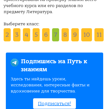
учебного курса или его разделов по
предмету Литература.
Выберите класс:
2
3
4
5
6
7
8
9
10
11
Подпишись на Путь к
знаниям
Здесь ты найдешь уроки,
исследования, интересные факты и
вдохновение для творчества.
Подписаться!