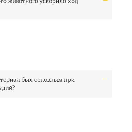
го животного ускорило ход
атериал был основным при
удий?