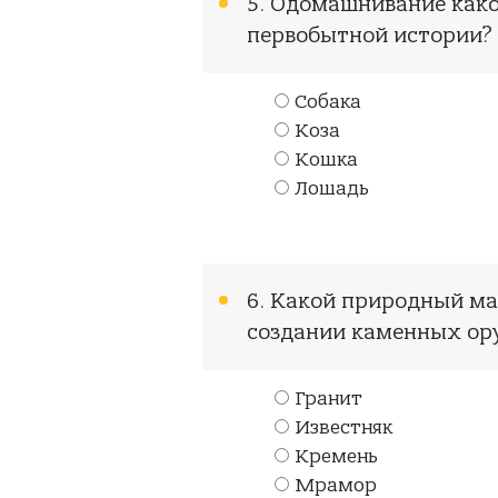
5. Одомашнивание како
первобытной истории?
Собака
Коза
Кошка
Лошадь
6. Какой природный м
создании каменных ор
Гранит
Известняк
Кремень
Мрамор