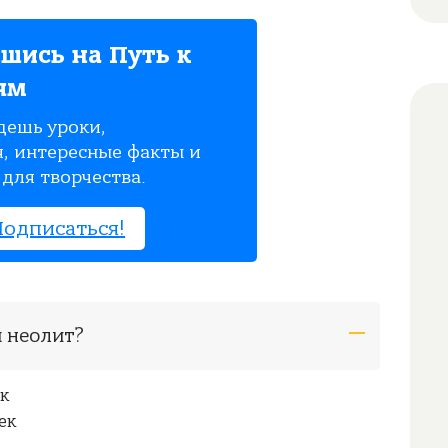
шись на Путь к
ям
дешь уроки,
, интересные факты и
для творчества.
Подписаться!
я неолит?
к
ек