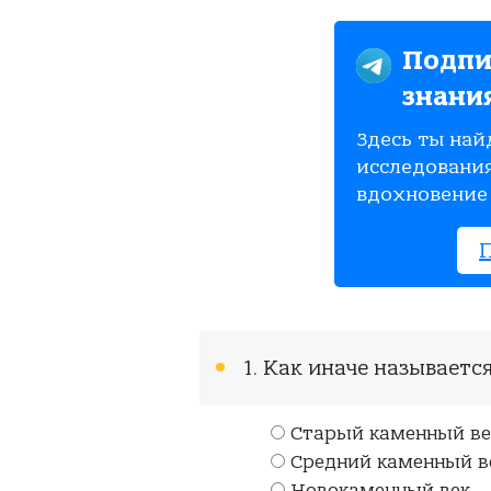
Подпи
знани
Здесь ты най
исследования
вдохновение 
1. Как иначе называетс
Старый каменный ве
Средний каменный в