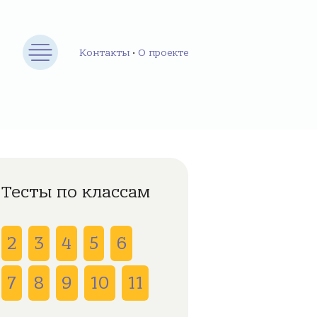
Контакты
•
О проекте
Тесты по классам
2
3
4
5
6
7
8
9
10
11