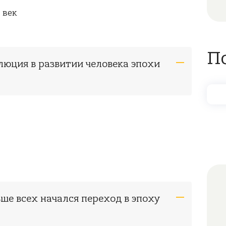
 век
П
люция в развитии человека эпохи
ьше всех начался переход в эпоху