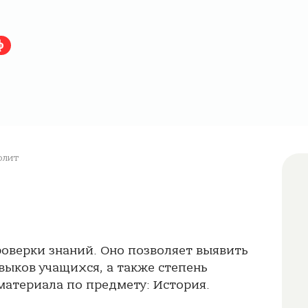
ф
олит
роверки знаний. Оно позволяет выявить
выков учащихся, а также степень
атериала по предмету: История.