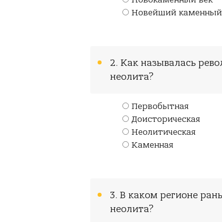
Новокаменный век
Новейший каменный
2. Как называлась рево
неолита?
Первобытная
Доисторическая
Неолитическая
Каменная
3. В каком регионе ран
неолита?