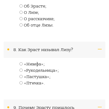
Об Эрасте;
О Лизе;
О рассказчике;
Об отце Лизы.
8. Как Эраст называл Лизу?
«Нимфа»;
«Рукодельница»;
«Пастушка»;
«Птичка».
9. Почему Эрасту пришлось