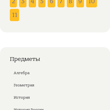
2
3
4
5
6
7
8
9
10
11
Предметы
Алгебра
Геометрия
История
История России