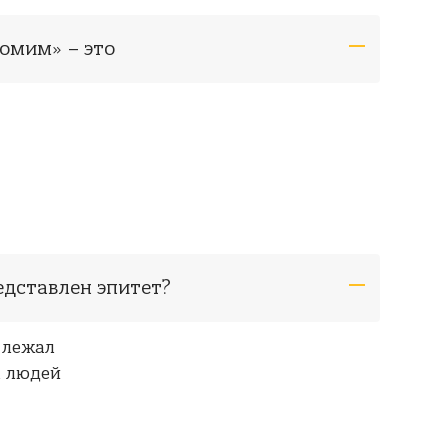
омим» – это
едставлен эпитет?
я лежал
а людей