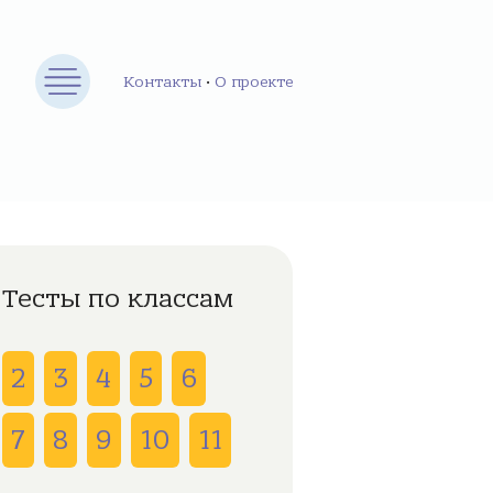
Контакты
•
О проекте
Тесты по классам
2
3
4
5
6
7
8
9
10
11