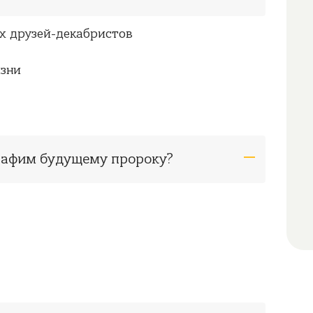
их друзей-декабристов
изни
ерафим будущему пророку?