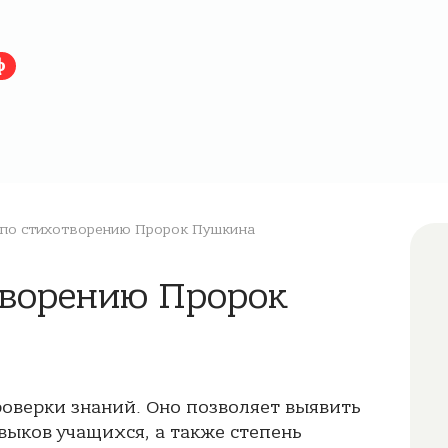
ф
по стихотворению Пророк Пушкина
отворению Пророк
роверки знаний. Оно позволяет выявить
выков учащихся, а также степень