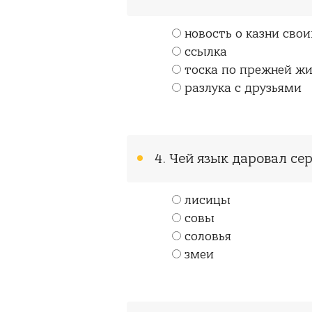
новость о казни сво
ссылка
тоска по прежней ж
разлука с друзьями
4. Чей язык даровал с
лисицы
совы
соловья
змеи