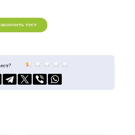
Закончить тест
ест?