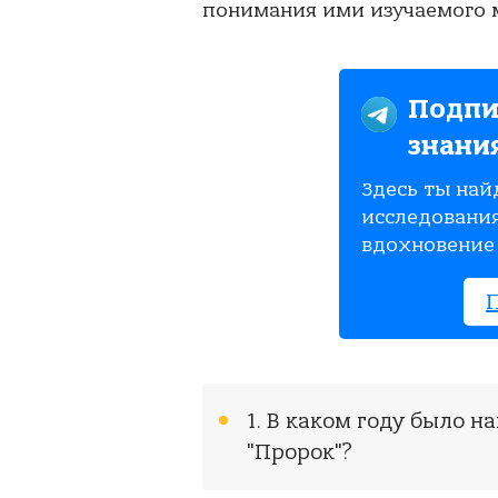
понимания ими изучаемого м
Подпи
знани
Здесь ты най
исследования
вдохновение 
1. В каком году было 
"Пророк"?