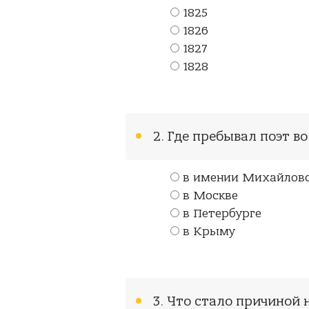
1825
1826
1827
1828
2. Где пребывал поэт в
в имении Михайлов
в Москве
в Петербурге
в Крыму
3. Что стало причиной