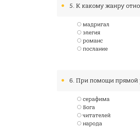
5. К какому жанру отн
мадригал
элегия
романс
послание
6. При помощи прямой 
серафима
Бога
читателей
народа