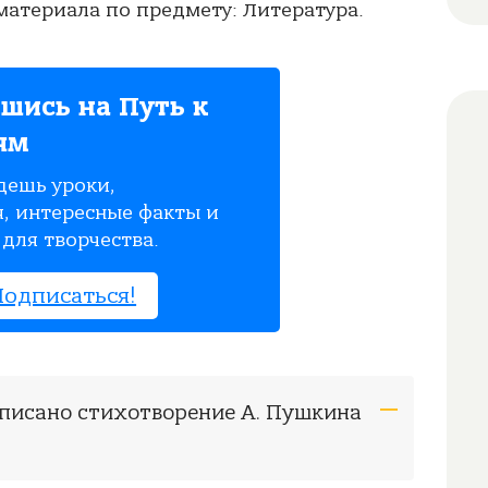
атериала по предмету: Литература.
шись на Путь к
ям
дешь уроки,
, интересные факты и
для творчества.
Подписаться!
написано стихотворение А. Пушкина