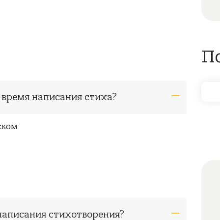
П
о время написания стиха?
ском
 написания стихотворения?