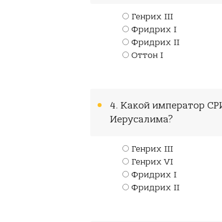
Генрих III
Фридрих I
Фридрих II
Оттон I
4. Какой император СРИ
Иерусалима?
Генрих III
Генрих VI
Фридрих I
Фридрих II