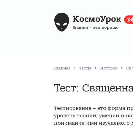
КосмоУрок
р
Знания – это хорошо
Главная
Тесты
История
Св
Тест: Священн
Тестирование – это форма п
уровень знаний, умений и на
понимания ими изучаемого м