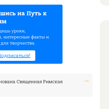
шись на Путь к
ям
дешь уроки,
, интересные факты и
для творчества.
Подписаться!
основана Священная Римская