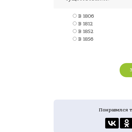
В 1806
В 1812
В 1852
В 1856
Понравился т