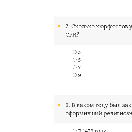
7. Сколько кюрфюстов 
СРИ?
3
5
7
9
8. В каком году был за
оформивший религиоз
В 1438 году