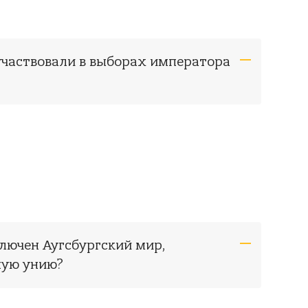
участвовали в выборах императора
ключен Аугсбургский мир,
ную унию?