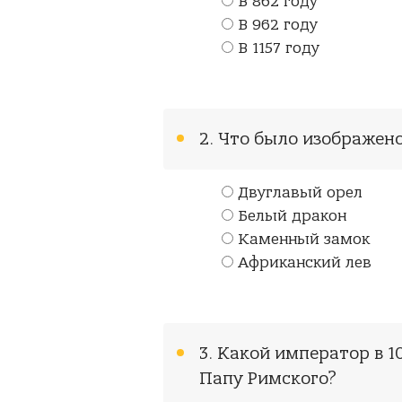
В 862 году
В 962 году
В 1157 году
2. Что было изображено
Двуглавый орел
Белый дракон
Каменный замок
Африканский лев
3. Какой император в 1
Папу Римского?