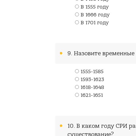
В 1555 году
В 1666 году
В 1701 году
9. Назовите временные
1555-1585
1593-1623
1618-1648
1621-1651
10. В каком году СРИ р
существование?