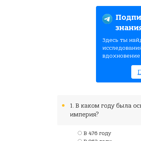
Подпи
знани
Здесь ты най
исследования
вдохновение 
1. В каком году была 
империя?
В 476 году