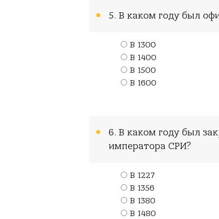
5. В каком году был о
В 1300
В 1400
В 1500
В 1600
6. В каком году был за
императора СРИ?
В 1227
В 1356
В 1380
В 1480