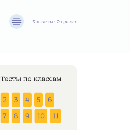
Контакты
•
О проекте
Тесты по классам
2
3
4
5
6
7
8
9
10
11