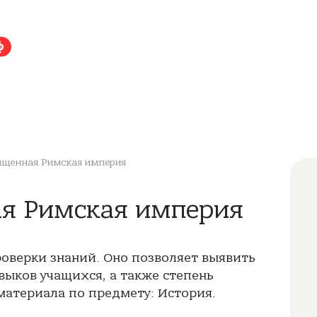
ф
ященная Римская империя
ая Римская империя
роверки знаний. Оно позволяет выявить
выков учащихся, а также степень
атериала по предмету: История.