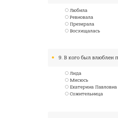
Любила
Ревновала
Презирала
Восхищалась
9. В кого был влюблен
Лида
Мисюсь
Екатерина Павловна
Сожительница