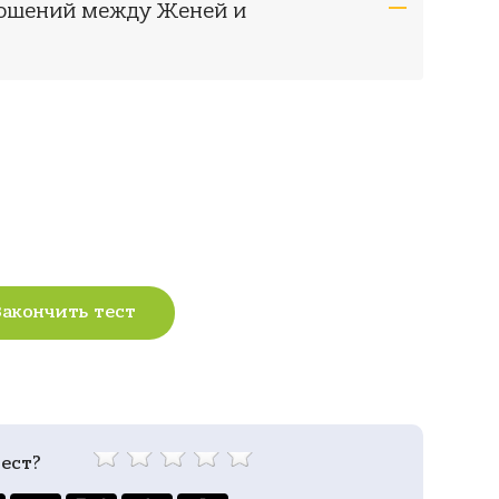
ношений между Женей и
Закончить тест
ест?