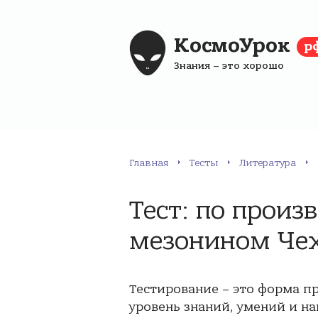
КосмоУрок
р
Знания – это хорошо
Главная
Тесты
Литература
Тест: по произ
мезонином Че
Тестирование – это форма п
уровень знаний, умений и на