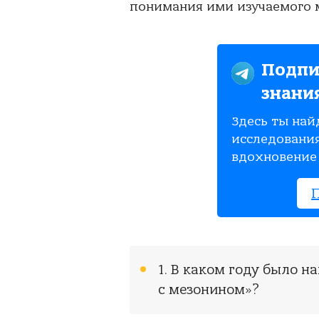
понимания ими изучаемого м
Подпи
знани
Здесь ты най
исследования
вдохновение 
1. В каком году было 
с мезонином»?