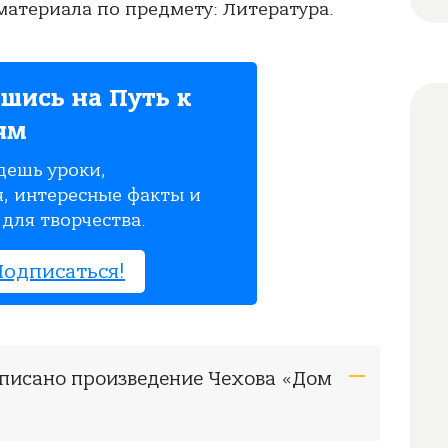
атериала по предмету: Литература.
шись на Путь к
ям
дешь уроки,
, интересные факты и
для творчества.
Подписаться!
написано произведение Чехова «Дом