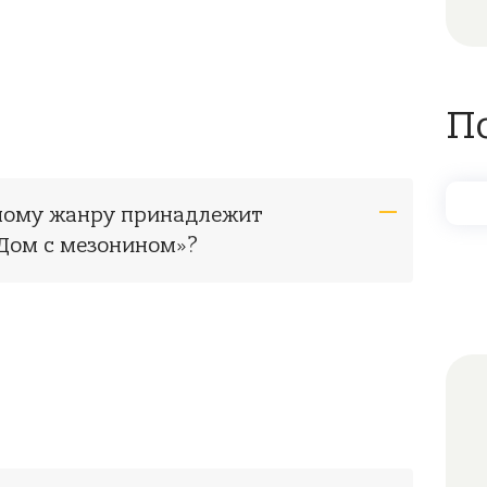
П
рному жанру принадлежит
Дом с мезонином»?