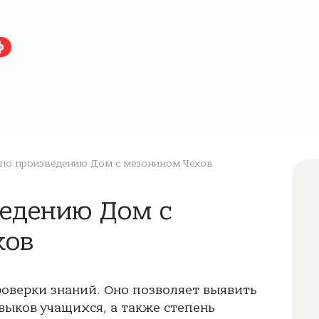
ф
по произведению Дом с мезонином Чехов
ведению Дом с
хов
роверки знаний. Оно позволяет выявить
выков учащихся, а также степень