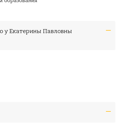
м образования
ло у Екатерины Павловны