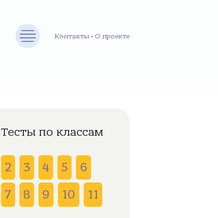
Контакты
•
О проекте
Тесты по классам
2
3
4
5
6
7
8
9
10
11