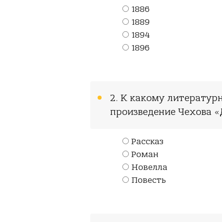
1886
1889
1894
1896
2. К какому литерату
произведение Чехова «
Рассказ
Роман
Новелла
Повесть