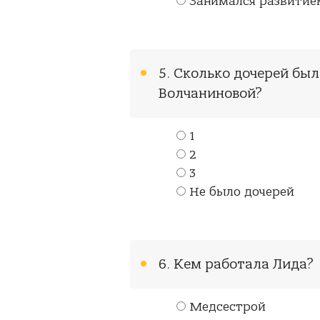
Занимался развитие
5. Сколько дочерей бы
Волчаниновой?
1
2
3
Не было дочерей
6. Кем работала Лида?
Медсестрой