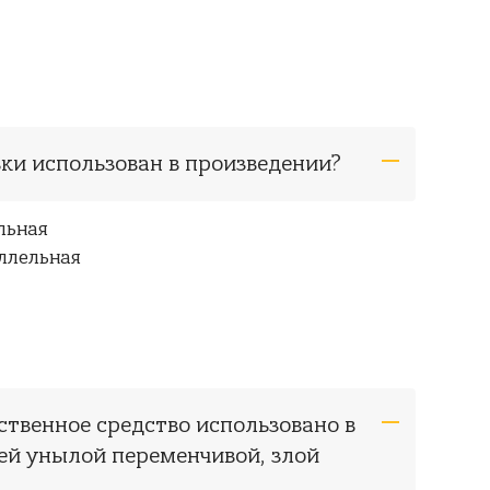
вки использован в произведении?
льная
ллельная
ственное средство использовано в
ей унылой переменчивой, злой