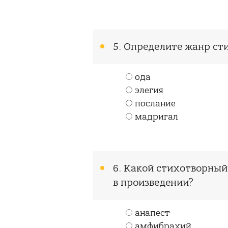
5. Определите жанр ст
ода
элегия
послание
мадригал
6. Какой стихотворный
в произведении?
анапест
амфибрахий