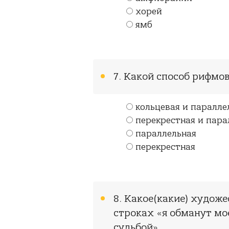
хорей
ямб
7. Какой способ рифмо
кольцевая и паралле
перекрестная и пара
параллельная
перекрестная
8. Какое(какие) художе
строках «я обманут мо
судьбой»