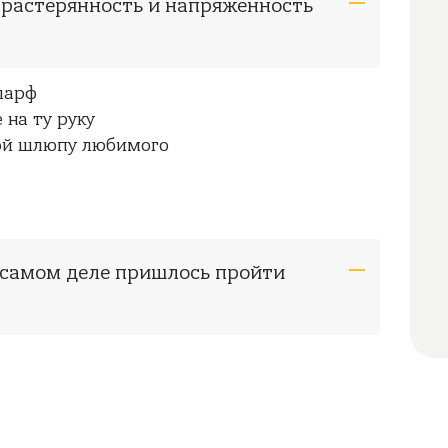
т растерянность и напряженность
шарф
 на ту руку
ой шлюпу любимого
а самом деле пришлось пройти