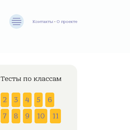
Контакты
•
О проекте
Тесты по классам
2
3
4
5
6
7
8
9
10
11