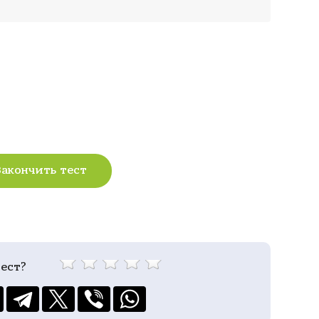
Закончить тест
ест?