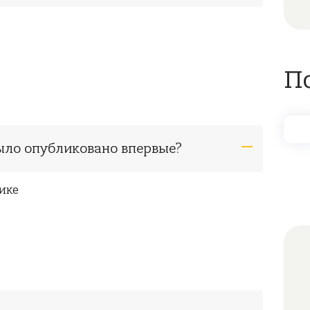
П
было опубликовано впервые?
ике