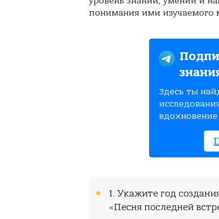
уровень знаний, умений и на
понимания ими изучаемого м
Подпи
знани
Здесь ты най
исследования
вдохновение 
1. Укажите год создани
«Песня последней встр