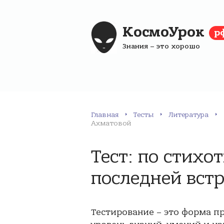
КосмоУрок
р
Знания – это хорошо
Главная
Тесты
Литература
Ахматовой
Тест: по стихо
последней вст
Тестирование – это форма п