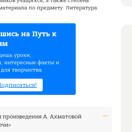
выков учащихся, а также степень
атериала по предмету: Литература.
шись на Путь к
ям
дешь уроки,
, интересные факты и
для творчества.
Подписаться!
я произведения А. Ахматовой
ечи»