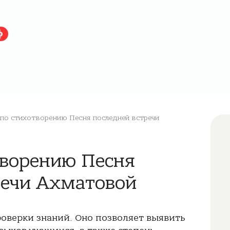
ф
по стихотворению Песня последней встречи
творению Песня
речи Ахматовой
роверки знаний. Оно позволяет выявить