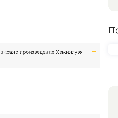
П
написано произведение Хемингуэя