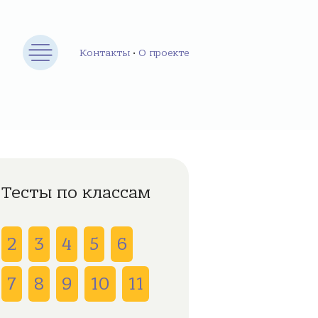
Контакты
•
О проекте
Тесты по классам
2
3
4
5
6
7
8
9
10
11