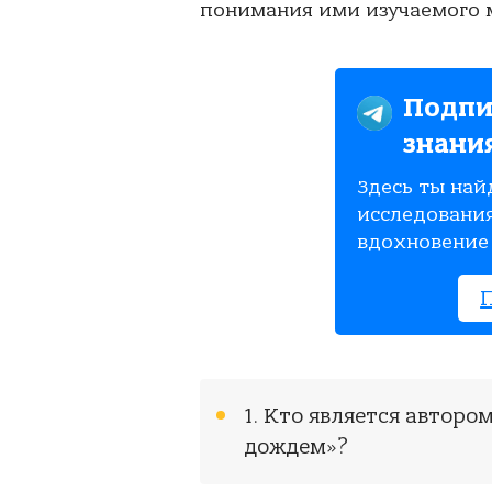
понимания ими изучаемого м
Подпи
знани
Здесь ты най
исследования
вдохновение 
1. Кто является автор
дождем»?