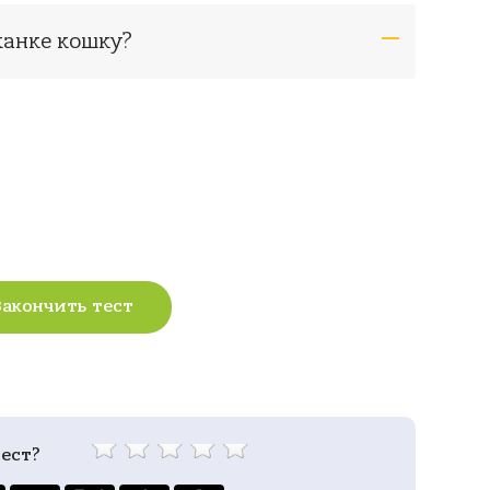
канке кошку?
Закончить тест
ест?