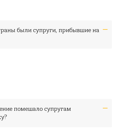
траны были супруги, прибывшие на
ление помешало супругам
ку?