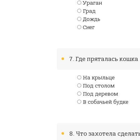
Ураган
Град
Дождь
Снег
7. Где пряталась кошка
На крыльце
Под столом
Под деревом
В собачьей будке
8. Что захотела сделат