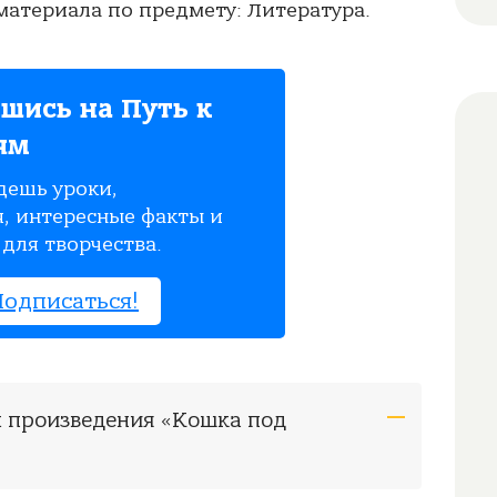
атериала по предмету: Литература.
шись на Путь к
ям
дешь уроки,
, интересные факты и
для творчества.
Подписаться!
ом произведения «Кошка под