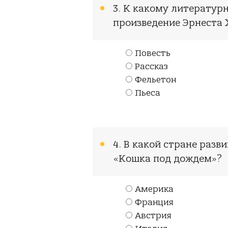
3. К какому литерату
произведение Эрнеста
Повесть
Рассказ
Фельетон
Пьеса
4. В какой стране разв
«Кошка под дождем»?
Америка
Франция
Австрия