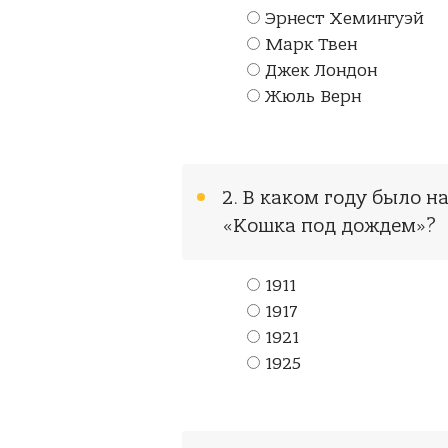
Эрнест Хемингуэй
Марк Твен
Джек Лондон
Жюль Верн
2. В каком году было 
«Кошка под дождем»?
1911
1917
1921
1925