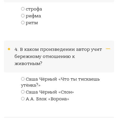
строфа
рифма
ритм
4. В каком произведении автор учит
бережному отношению к
животным?
Саша Чёрный «Что ты тискаешь
утёнка?»
Саша Чёрный «Слон»
А.А. Блок «Ворона»