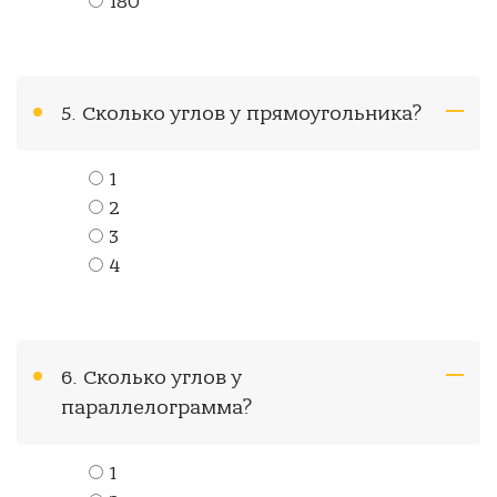
180
5. Сколько углов у прямоугольника?
1
2
3
4
6. Сколько углов у
параллелограмма?
1