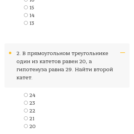
16
15
14
13
2. В прямоугольном треугольнике
один из катетов равен 20, а
гипотенуза равна 29. Найти второй
катет.
24
23
22
21
20