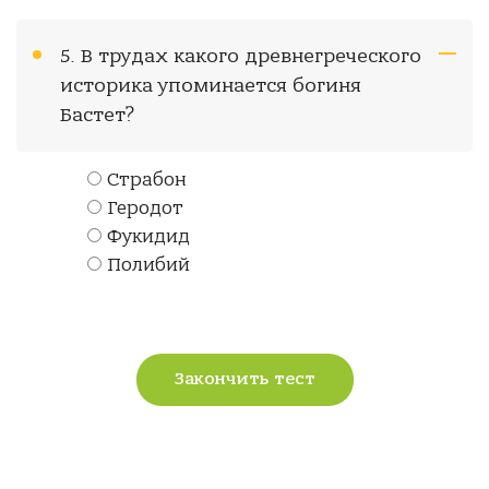
5. В трудах какого древнегреческого
историка упоминается богиня
Бастет?
Страбон
Геродот
Фукидид
Полибий
Закончить тест