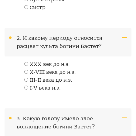
Систр
2. К какому периоду относится
расцвет культа богини Бастет?
XXX век до н.э.
X-VIII века до н.э.
III-II века до н.э.
I-V века н.э.
3. Какую голову имело злое
воплощение богини Бастет?