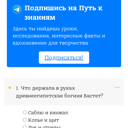
Подпишись на Путь к
знаниям
Здесь ты найдешь уроки,
исследования, интересные факты и
вдохновение для творчества.
Подписаться!
1. Что держала в руках
древнеегипетская богиня Бастет?
Саблю и кинжал
Копье и щит
Лук и стрелы