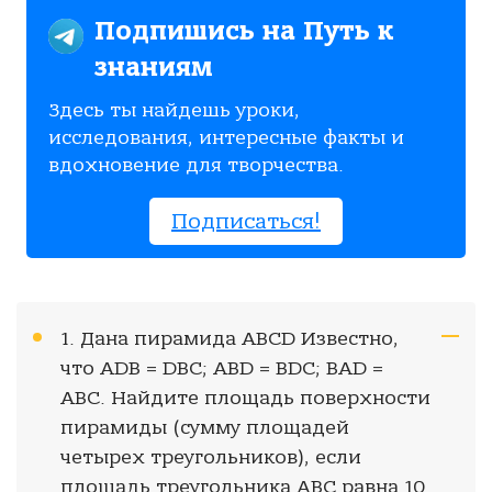
Подпишись на Путь к
знаниям
Здесь ты найдешь уроки,
исследования, интересные факты и
вдохновение для творчества.
Подписаться!
1. Дана пирамида АВСD Известно,
что ADB = DBC; ABD = BDC; BAD =
ABC. Найдите площадь поверхности
пирамиды (сумму площадей
четырех треугольников), если
площадь треугольника АВС равна 10