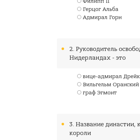
Филипп II
Герцог Альба
Адмирал Горн
2. Руководитель освоб
Нидерландах - это
вице-адмирал Дрейк
Вильгельм Оранский
граф Эгмонт
3. Название династии,
короли