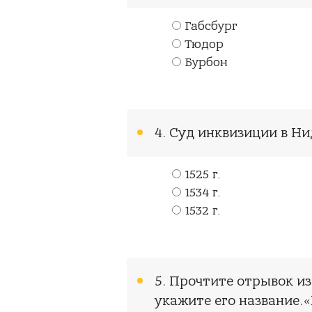
Габсбург
Тюдор
Бурбон
4. Суд инквизиции в Н
1525 г.
1534 г.
1532 г.
5. Прочтите отрывок из
укажите его название.«