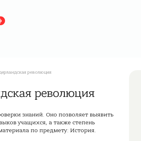
ф
дерландская революция
ндская революция
роверки знаний. Оно позволяет выявить
выков учащихся, а также степень
атериала по предмету: История.