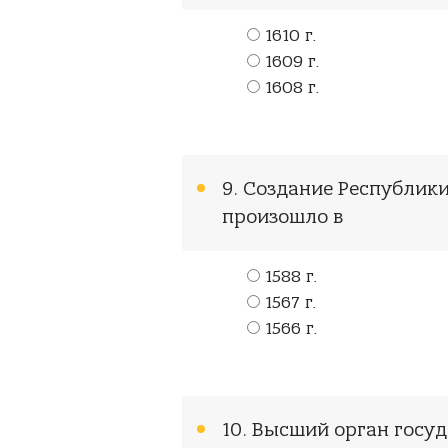
1610 г.
1609 г.
1608 г.
9. Создание Республи
произошло в
1588 г.
1567 г.
1566 г.
10. Высший орган госу