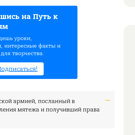
шись на Путь к
ям
дешь уроки,
, интересные факты и
для творчества.
Подписаться!
ской армией, посланный в
ления мятежа и получивший права