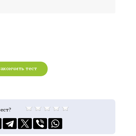
Закончить тест
ест?