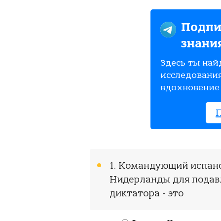
Подпи
знани
Здесь ты най
исследования
вдохновение 
1. Командующий испан
Нидерланды для подав
диктатора - это