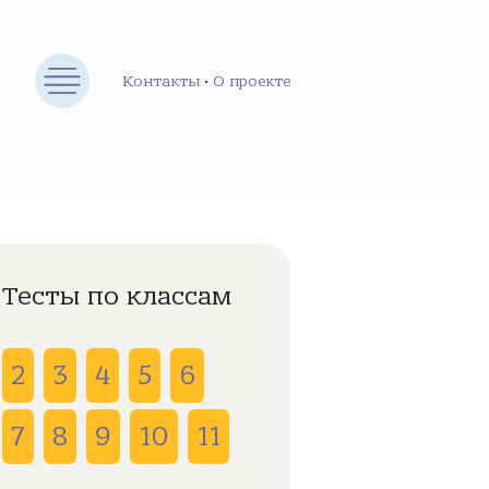
Контакты
•
О проекте
Тесты по классам
2
3
4
5
6
7
8
9
10
11