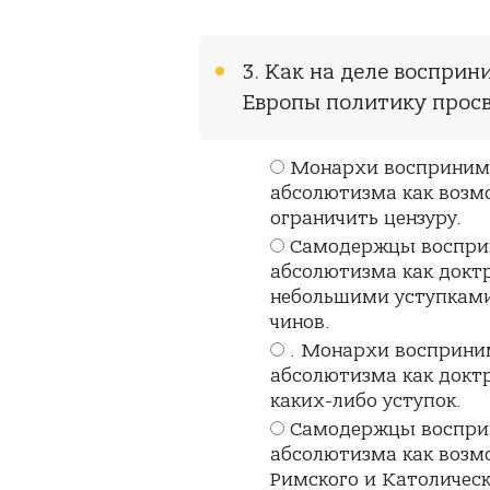
3. Как на деле воспри
Европы политику прос
Монархи воспринима
абсолютизма как возм
ограничить цензуру.
Самодержцы воспри
абсолютизма как докт
небольшими уступками
чинов.
. Монархи восприни
абсолютизма как докт
каких-либо уступок.
Самодержцы воспри
абсолютизма как возм
Римского и Католическ