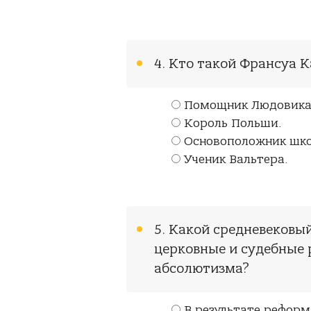
4. Кто такой Франсуа К
Помощник Людовика
Король Польши.
Основоположник шко
Ученик Вальтера.
5. Какой средневековы
церковные и судебные
абсолютизма?
В результате реформ