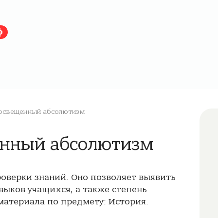
ф
освещенный абсолютизм
енный абсолютизм
роверки знаний. Оно позволяет выявить
выков учащихся, а также степень
атериала по предмету: История.