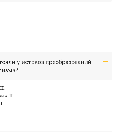
.
.
стояли у истоков преобразований
тизма?
I.
их II.
I.