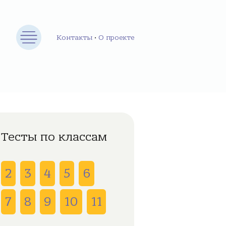
Контакты
•
О проекте
Тесты по классам
2
3
4
5
6
7
8
9
10
11