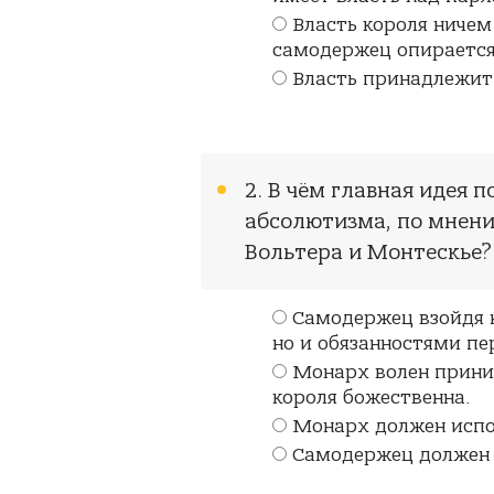
Власть короля ничем
самодержец опирается 
Власть принадлежит
2. В чём главная идея 
абсолютизма, по мнен
Вольтера и Монтескье?
Самодержец взойдя н
но и обязанностями пе
Монарх волен приним
короля божественна.
Монарх должен испо
Самодержец должен 