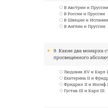
В Австрии и Пруссии
В России и Пруссии.
В Швеции и Испании
В Англии и Пруссии.
9. Какие два монарха 
просвещённого абсолю
Людовик XV и Карл II
Екатерина II и Фридр
Фридрих II и Иосиф I
Густав III и Карл III.