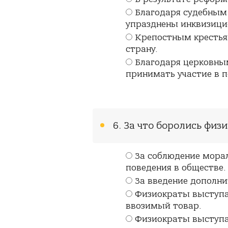
Благодаря судебным
упразднены инквизици
Крепостным крестья
страну.
Благодаря церковн
принимать участие в 
6. За что боролись физ
За соблюдение мора
поведения в обществе.
За введение дополни
Физиократы выступа
ввозимый товар.
Физиократы выступал