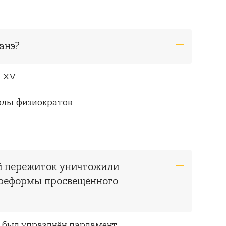
анэ?
 XV.
лы физиократов.
й пережиток уничтожили
 реформы просвещённого
 был упразднён парламент.