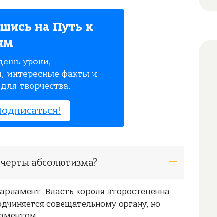
шись на Путь к
ям
дешь уроки,
, интересные факты и
для творчества.
Подписаться!
 черты абсолютизма?
арламент. Власть короля второстепенна.
дчиняется совещательному органу, но
ламентом.