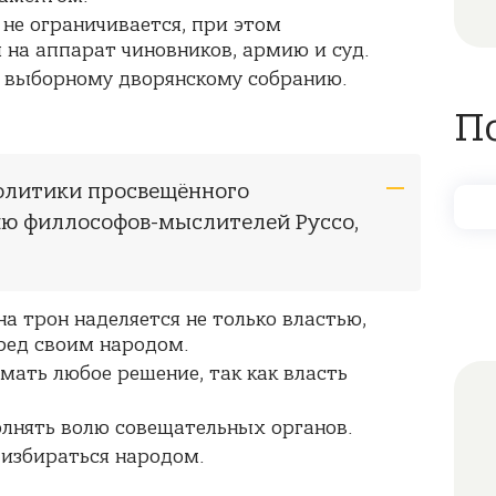
 не ограничивается, при этом
на аппарат чиновников, армию и суд.
 выборному дворянскому собранию.
П
политики просвещённого
ию филлософов-мыслителей Руссо,
а трон наделяется не только властью,
ред своим народом.
ать любое решение, так как власть
лнять волю совещательных органов.
избираться народом.