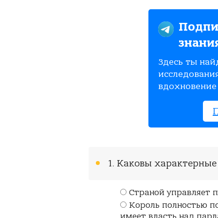
Подпи
знани
Здесь ты най
исследования
вдохновение 
1. Каковы характерные
Страной управляет п
Король полностью по
имеет власть над пар