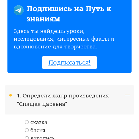
Подпишись на Путь к
знаниям
Здесь ты найдешь уроки,
исследования, интересные факты и
вдохновение для творчества.
Подписаться!
1. Определи жанр произведения
"Спящая царевна"
сказка
басня
летопись