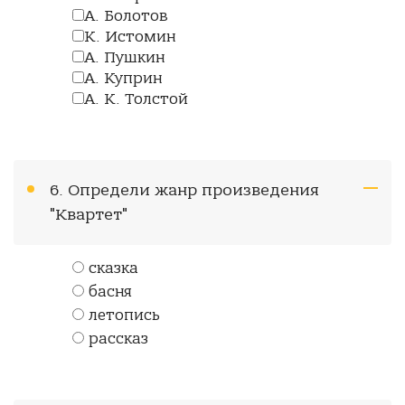
А. Болотов
К. Истомин
А. Пушкин
А. Куприн
А. К. Толстой
6. Определи жанр произведения
"Квартет"
сказка
басня
летопись
рассказ