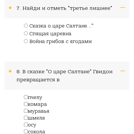
7. Найди и отметь "третье лишнее"
Сказка о царе Салтане..."
Спящая царевна
Война грибов с ягодами
8. В сказке "О царе Салтане" Гвидон
превращается в
пчелу
комара
муравья
шмеля
осу
сокола