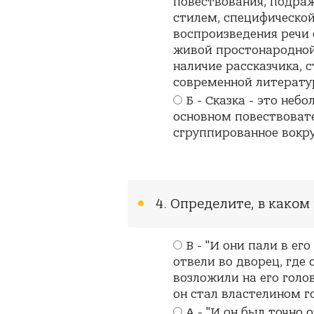
повествования, подр
стилем, специфической
воспроизведения речи
живой простонародной
наличие рассказчика, 
современной литерату
Б - Сказка - это неб
основном повествоват
сгруппированное вокру
4. Определите, в каком
В - "И они пали в ег
отвели во дворец, где 
возложили на его голов
он стал властелином го
А - "И он был точно