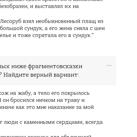
безобразен, и выставлял их на
о Лесоруб взял необыкновенный плащ из
 большой сундук, а его жена сняла с шеи
лье и тоже спрятала его в сундук."
нных ниже фрагментовсказки
? Найдите верный вариант:
хож на жабу, а тело его покрылось
И он бросился ничком на траву и
 иначе как это мне наказание за мой
вут люди с каменными сердцами, всегда