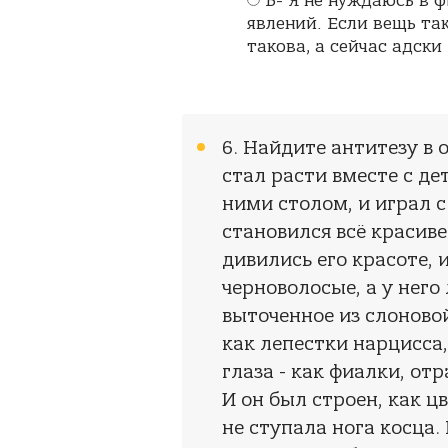
Б-"Я не нуждаюсь в 
явлений. Если вещь так
такова, а сейчас адски
6. Найдите антитезу в 
стал расти вместе с де
ними столом, и играл 
становился всё красиве
дивились его красоте, 
черноволосые, а у него
выточенное из слоновой
как лепестки нарцисса,
глаза - как фиалки, от
И он был строен, как ц
не ступала нога косца.