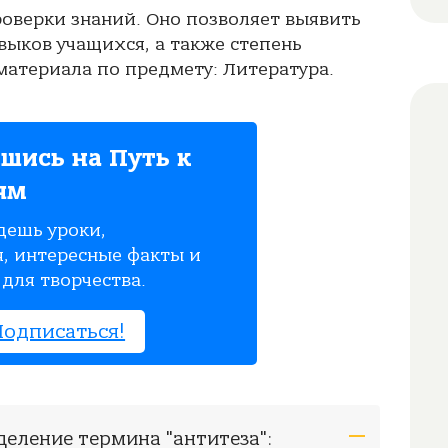
роверки знаний. Оно позволяет выявить
выков учащихся, а также степень
атериала по предмету: Литература.
шись на Путь к
ям
дешь уроки,
, интересные факты и
для творчества.
Подписаться!
деление термина "антитеза":