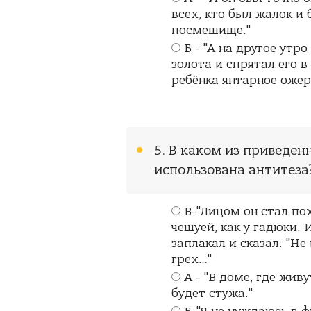
всех, кто был жалок и 
посмешище."
Б - "А на другое утр
золота и спрятал его в
ребёнка янтарное ожере
5. В каком из приведе
использована антитеза
В-"Лицом он стал по
чешуей, как у гадюки. 
заплакал и сказал: "Не
грех…"
А - "В доме, где жи
будет стужа."