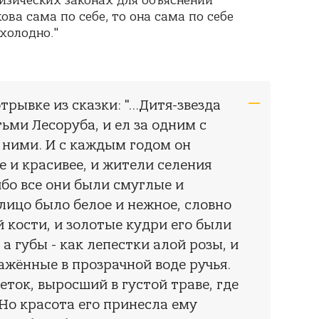
физических законах для объяснений
ова сама по себе, то она сама по себе
 холодно."
отрывке из сказки: "…Дитя-звезда
тьми Лесоруба, и ел за одним с
с ними. И с каждым годом он
е и красивее, и жители селения
ибо все они были смуглые и
 лицо было белое и нежное, словно
 кости, и золотые кудри его были
 а губы - как лепестки алой розы, и
ражённые в прозрачной воде ручья.
веток, выросший в густой траве, где
 Но красота его принесла ему