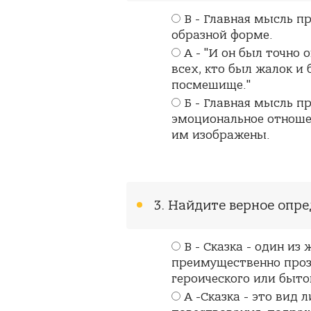
В - Главная мысль п
образной форме.
А - "И он был точно
всех, кто был жалок и 
посмешище."
Б - Главная мысль п
эмоциональное отноше
им изображены.
3. Найдите верное опре
В - Сказка - один из
преимущественно проз
героического или быто
А -Сказка - это вид