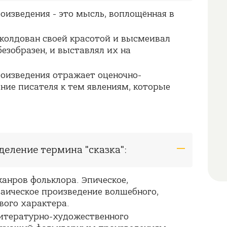
роизведения - это мысль, воплощённая в
 околдован своей красотой и высмеивал
безобразен, и выставлял их на
роизведения отражает оценочно-
ние писателя к тем явлениям, которые
деление термина "сказка":
 жанров фольклора. Эпическое,
аическое произведение волшебного,
вого характера.
 литературно-художественного