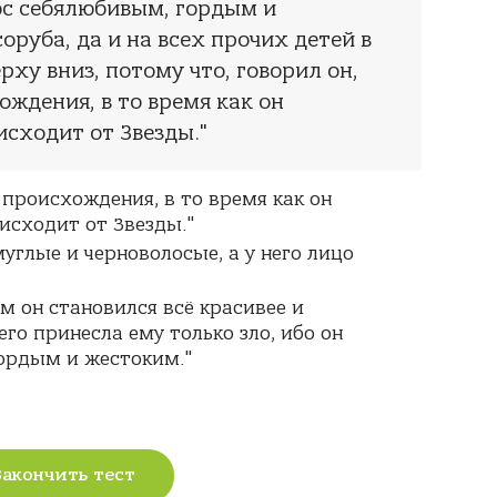
рос себялюбивым, гордым и
оруба, да и на всех прочих детей в
рху вниз, потому что, говорил он,
ождения, в то время как он
исходит от Звезды."
о происхождения, в то время как он
оисходит от Звезды."
муглые и черноволосые, а у него лицо
м он становился всё красивее и
го принесла ему только зло, ибо он
ордым и жестоким."
Закончить тест