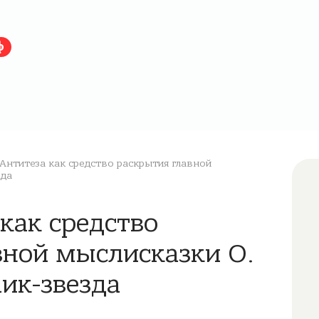
ф
Антитеза как средство раскрытия главной
зда
 как средство
вной мыслисказки О.
ик-звезда