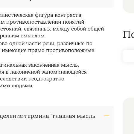
тилистическая фигура контраста,
ом противопоставлении понятий,
остояний, связанных между собой общей
П
тренним смыслом.
лова одной части речи, различные по
ю, имеющие прямо противоположные
игинальная законченная мысль,
ная в лаконичной запоминающейся
оследствии неоднократно
гими людьми.
еделение термина "главная мысль