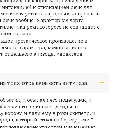
ажающий фольклорным произведениям
 интонацией и стилизацией речи для
 сказителя устных народных жанров или
 речи вообще. Характерная черта-
стилистика речи которого не совпадает с
рной нормой.
ольшое прозаическое произведение в
ельного характера, композиционно
г отдельного эпизода, характера.
 из трех отрывков есть антитеза:
о объятия, и осыпали его поцелуями, и
облекли его в дивные одежды, и
у корону, и дали ему в руки скипетр, и
рода, который стоял на берегу реки."
 околдован своей красотой и высмеивал