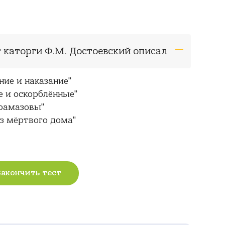
т каторги Ф.М. Достоевский описал
ние и наказание"
 и оскорблённые"
арамазовы"
из мёртвого дома"
Закончить тест