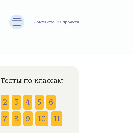
Контакты
•
О проекте
Тесты по классам
2
3
4
5
6
7
8
9
10
11