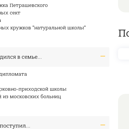
жка Петрашевского
ных сект
а
ных кружков "натуральной школы"
П
дился в семье...
 дипломата
ерковно-приходской школы
й из московских больниц
 поступил...