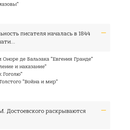
мазовы"
ьность писателя началась в 1844
ати...
 Оноре де Бальзака "Евгения Гранде"
ление и наказание"
к Гоголю"
Толстого "Война и мир"
.М. Достоевского раскрываются