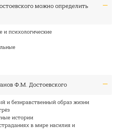
Достоевского можно определить
е и психологические
альные
манов Ф.М. Достоевского
ый и безнравственный образ жизни
грёз
тные истории
страданиях в мире насилия и