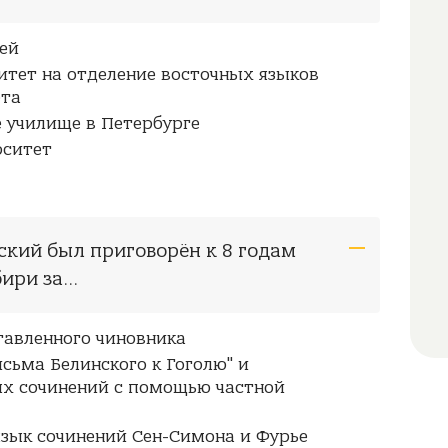
ей
итет на отделение восточных языков
ета
 училище в Петербурге
рситет
евский был приговорён к 8 годам
ри за...
тавленного чиновника
сьма Белинского к Гоголю" и
х сочинений с помощью частной
язык сочинений Сен-Симона и Фурье