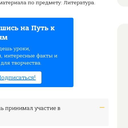
атериала по предмету: Литература.
шись на Путь к
ям
дешь уроки,
, интересные факты и
для творчества.
Подписаться!
ель принимал участие в