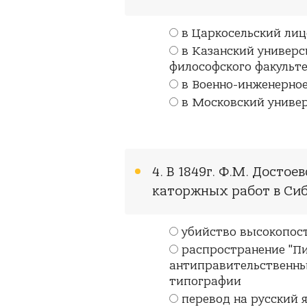
в Царкосельский лиц
в Казанский универс
философского факульт
в Военно-инженерное
в Московский униве
4. В 1849г. Ф.М. Досто
каторжных работ в Сиби
убийство высокопос
распространение "Пи
антиправительственны
типографии
перевод на русский 