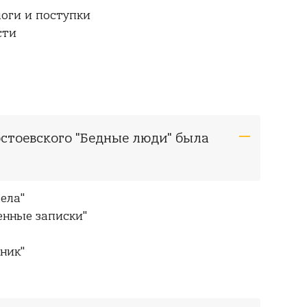
оги и поступки
сти
остоевского "Бедные люди" была
чела"
енные записки"
ник"