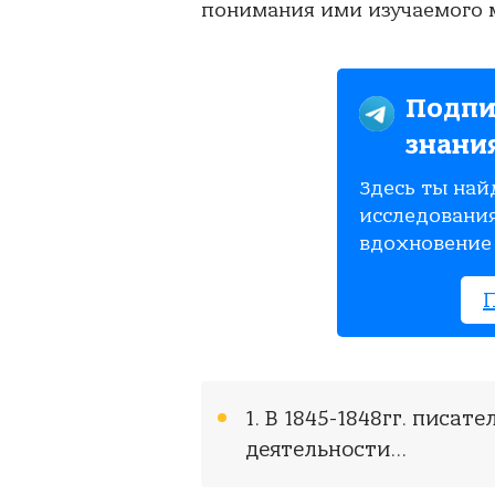
понимания ими изучаемого м
Подпи
знани
Здесь ты най
исследования
вдохновение 
1. В 1845-1848гг. писат
деятельности...