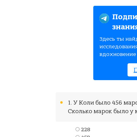
Подпи
знани
Здесь ты най
исследования
вдохновение 
1. У Коли было 456 маро
Сколько марок было у 
228