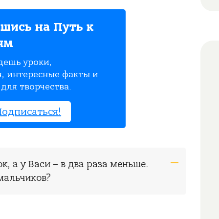
шись на Путь к
ям
дешь уроки,
, интересные факты и
для творчества.
Подписаться!
к, а у Васи – в два раза меньше.
мальчиков?