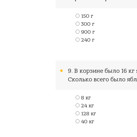
150 г
300 г
900 г
240 г
9. В корзине было 16 кг 
Сколько всего было яб
8 кг
24 кг
128 кг
40 кг