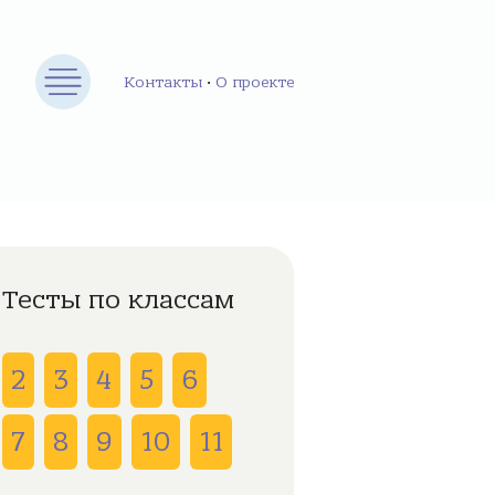
Контакты
•
О проекте
Тесты по классам
2
3
4
5
6
7
8
9
10
11