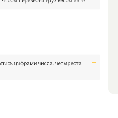
 чтобы перевести груз весом 55 т?
апись цифрами числа: четыреста