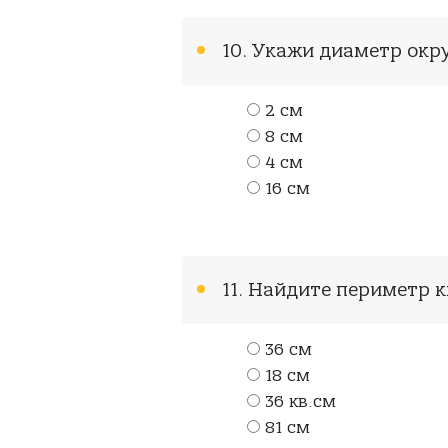
10. Укажи диаметр окр
2 см
8 см
4 см
16 см
11. Найдите периметр к
36 см
18 см
36 кв.см
81 см