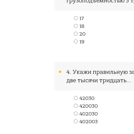
грузоподъемностью 3 т,
17
18
20
19
4. Укажи правильную з
две тысячи тридцать…
42030
420030
402030
402003