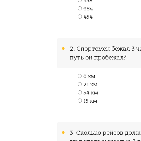
458
684
454
2. Спортсмен бежал 3 ч
путь он пробежал?
6 км
21 км
54 км
15 км
3. Сколько рейсов дол