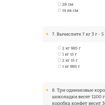
28 см
14 кв.см
7. Вычислите 7 кг 3 г - 5
2 кг 985 г
1 кг 15 г
2 кг 15 г
1 кг 985 г
8. Три одинаковые кор
шоколадки весят 1200 г
коробка конфет весит 3