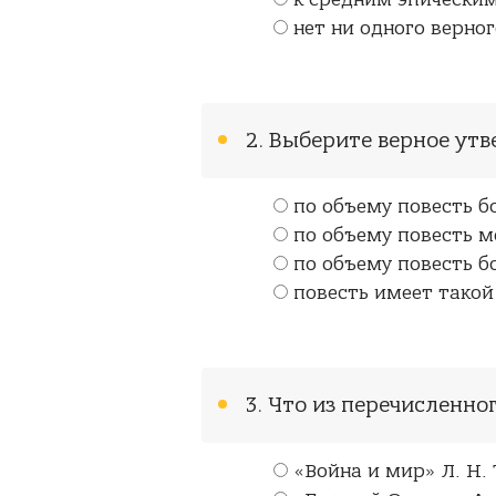
к средним эпически
нет ни одного верног
2. Выберите верное ут
по объему повесть б
по объему повесть м
по объему повесть 
повесть имеет такой
3. Что из перечисленно
«Война и мир» Л. Н.