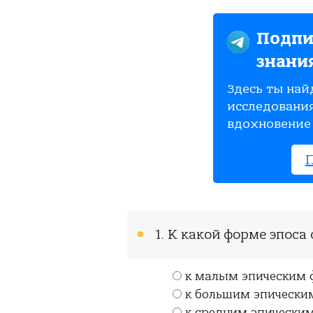
Подпи
знани
Здесь ты най
исследования
вдохновение 
1. К какой форме эпоса
к малым эпическим
к большим эпическ