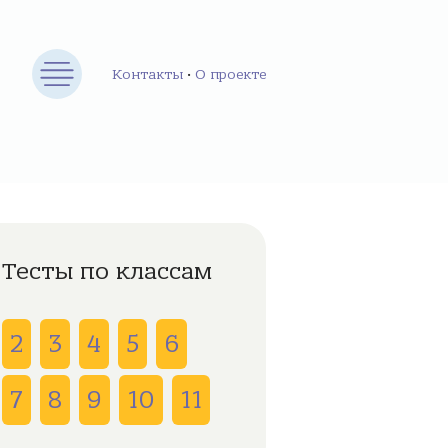
Контакты
•
О проекте
Тесты по классам
2
3
4
5
6
7
8
9
10
11