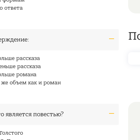
м формам
о ответа
П
верждение:
ольше рассказа
еньше рассказа
больше романа
 же объем как и роман
го является повестью?
 Толстого