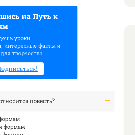
шись на Путь к
ям
дешь уроки,
, интересные факты и
для творчества.
Подписаться!
 относится повесть?
 формам
им формам