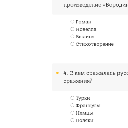
произведение «Бороди
Роман
Новелла
Былина
Стихотворение
4. С кем сражалась рус
сражения?
Турки
Французы
Немцы
Поляки