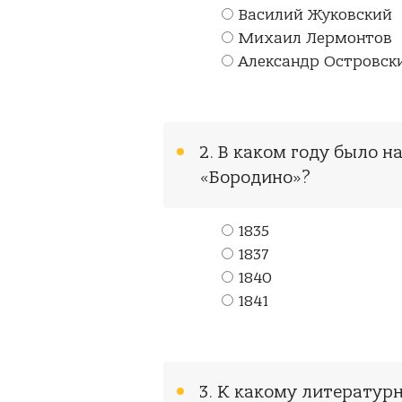
Василий Жуковский
Михаил Лермонтов
Александр Островск
2. В каком году было 
«Бородино»?
1835
1837
1840
1841
3. К какому литерату