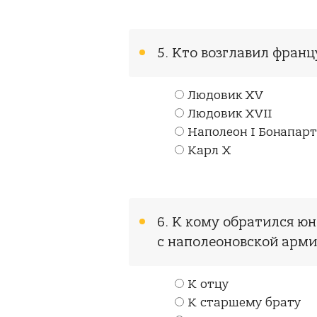
5. Кто возглавил фран
Людовик XV
Людовик XVII
Наполеон I Бонапарт
Карл X
6. К кому обратился юн
с наполеоновской арми
К отцу
К старшему брату