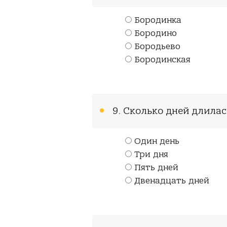
Бородинка
Бородино
Бородьево
Бородинская
9. Сколько дней длила
Один день
Три дня
Пять дней
Двенадцать дней