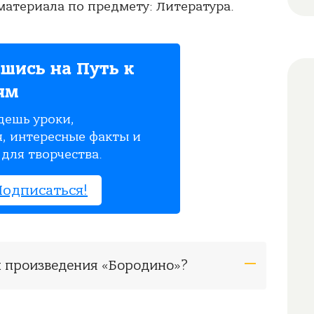
атериала по предмету: Литература.
шись на Путь к
ям
дешь уроки,
, интересные факты и
для творчества.
Подписаться!
ом произведения «Бородино»?