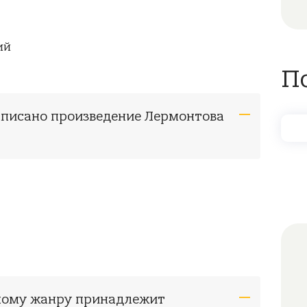
ий
П
написано произведение Лермонтова
рному жанру принадлежит