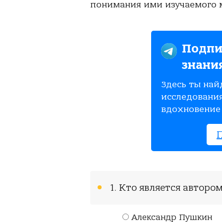
понимания ими изучаемого м
Подпи
знани
Здесь ты най
исследования
вдохновение 
1. Кто является автор
Александр Пушкин