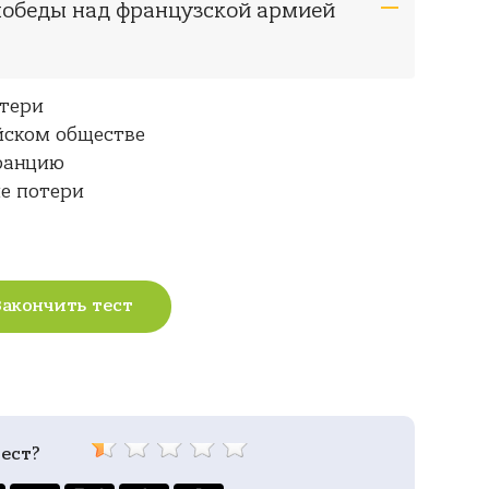
 победы над французской армией
тери
йском обществе
Францию
е потери
Закончить тест
ест?