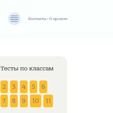
Контакты
•
О проекте
Тесты по классам
2
3
4
5
6
7
8
9
10
11