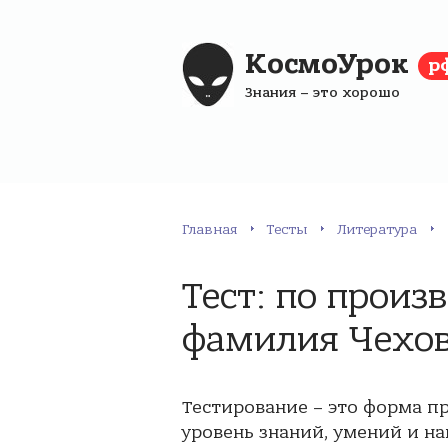
КосмоУрок
р
Знания – это хорошо
Главная
Тесты
Литература
Тест: по прои
фамилия Чехо
Тестирование – это форма п
уровень знаний, умений и на