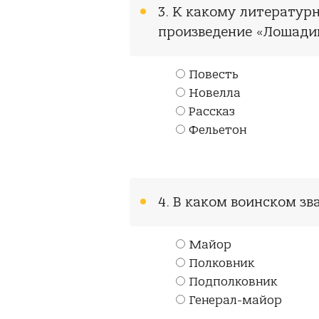
3. К какому литерату
произведение «Лошади
Повесть
Новелла
Рассказ
Фельетон
4. В каком воинском зв
Майор
Полковник
Подполковник
Генерал-майор