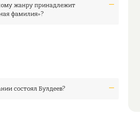
рному жанру принадлежит
ная фамилия»?
ании состоял Булдеев?