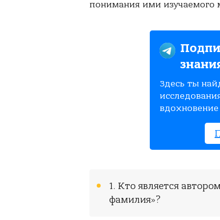
понимания ими изучаемого м
Подпи
знани
Здесь ты най
исследования
вдохновение 
1. Кто является автор
фамилия»?