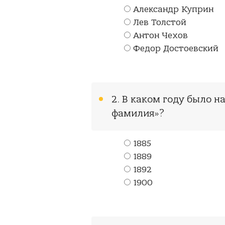
Александр Куприн
Лев Толстой
Антон Чехов
Федор Достоевский
2. В каком году было 
фамилия»?
1885
1889
1892
1900