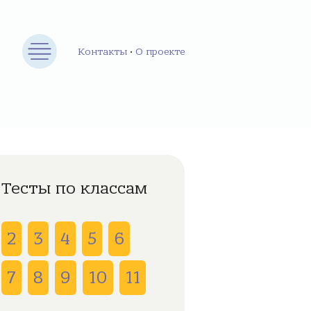
Контакты
•
О проекте
Тесты по классам
2
3
4
5
6
7
8
9
10
11