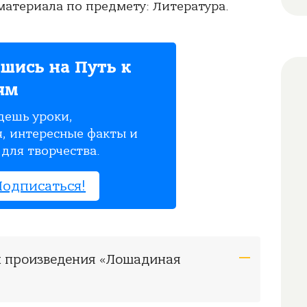
атериала по предмету: Литература.
шись на Путь к
ям
дешь уроки,
, интересные факты и
для творчества.
Подписаться!
ом произведения «Лошадиная