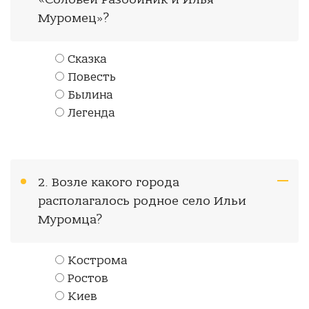
Муромец»?
Сказка
Повесть
Былина
Легенда
2. Возле какого города
располагалось родное село Ильи
Муромца?
Кострома
Ростов
Киев