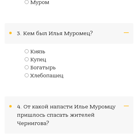
Муром
3. Кем был Илья Муромец?
Князь
Купец
Богатырь
Хлебопашец
4. От какой напасти Илье Муромцу
пришлось спасать жителей
Чернигова?