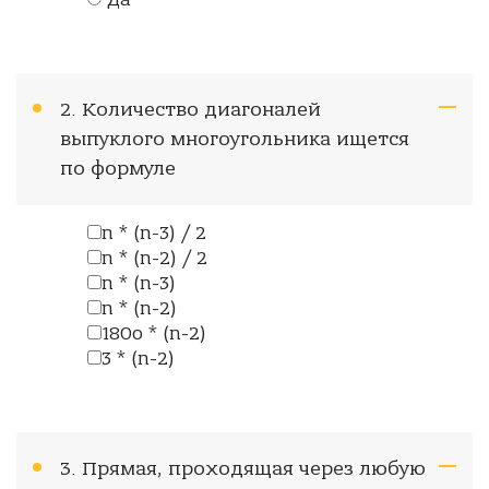
Да
2. Количество диагоналей
выпуклого многоугольника ищется
по формуле
n * (n-3) / 2
n * (n-2) / 2
n * (n-3)
n * (n-2)
180о * (n-2)
3 * (n-2)
3. Прямая, проходящая через любую