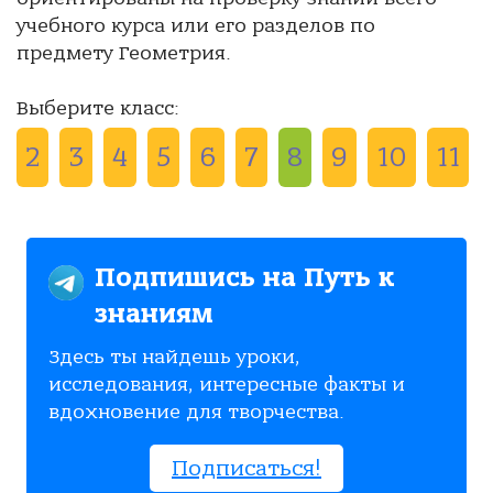
учебного курса или его разделов по
предмету Геометрия.
Выберите класс:
2
3
4
5
6
7
8
9
10
11
Подпишись на Путь к
знаниям
Здесь ты найдешь уроки,
исследования, интересные факты и
вдохновение для творчества.
Подписаться!