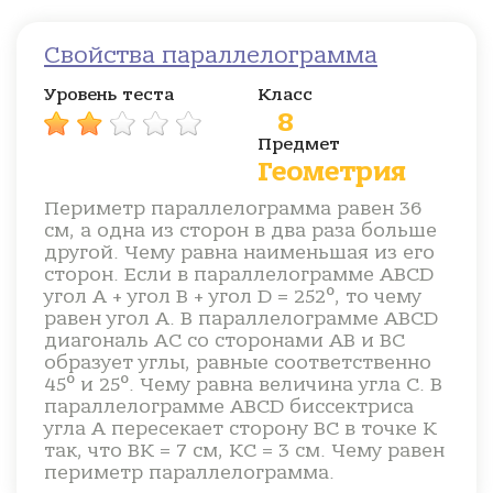
Свойства параллелограмма
Уровень теста
Класс
8
Предмет
Геометрия
Периметр параллелограмма равен 36
см, а одна из сторон в два раза больше
другой. Чему равна наименьшая из его
сторон. Если в параллелограмме ABCD
угол А + угол В + угол D = 252°, то чему
равен угол А. В параллелограмме ABCD
диагональ АС со сторонами АВ и ВС
образует углы, равные соответственно
45° и 25°. Чему равна величина угла С. В
параллелограмме ABCD биссектриса
угла А пересекает сторону ВС в точке К
так, что ВК = 7 см, КС = 3 см. Чему равен
периметр параллелограмма.