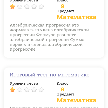
Уровень теста
Класс
9
Предмет
Математика
Алгебраическая прогрессия это
Формула n-го члена алгебраической
прогрессии Формула разности
алгебраической прогресии Сумма
первых n членов алгебраической
прогрессии
Итоговый тест по математике
Уровень теста
Класс
9
Предмет
Математика