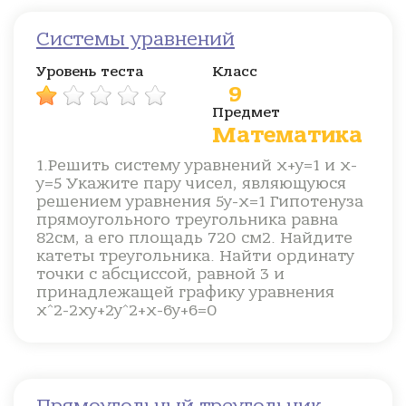
Системы уравнений
Уровень теста
Класс
9
Предмет
Математика
1.Решить систему уравнений х+у=1 и х-
у=5 Укажите пару чисел, являющуюся
решением уравнения 5у-х=1 Гипотенуза
прямоугольного треугольника равна
82см, а его площадь 720 см2. Найдите
катеты треугольника. Найти ординату
точки с абсциссой, равной 3 и
принадлежащей графику уравнения
х^2-2ху+2у^2+х-6у+6=0