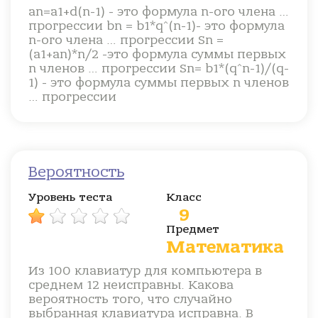
an=a1+d(n-1) - это формула n-ого члена …
прогрессии bn = b1*q^(n-1)- это формула
n-ого члена … прогрессии Sn =
(a1+an)*n/2 -это формула суммы первых
n членов … прогрессии Sn= b1*(q^n-1)/(q-
1) - это формула суммы первых n членов
… прогрессии
Вероятность
Уровень теста
Класс
9
Предмет
Математика
Из 100 клавиатур для компьютера в
среднем 12 неисправны. Какова
вероятность того, что случайно
выбранная клавиатура исправна. В