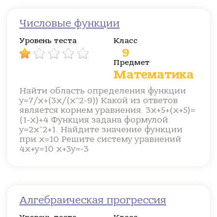
Числовые функции
Уровень теста
Класс
9
Предмет
Математика
Найти область определения функции
у=7/х+(3х/(х^2-9)) Какой из ответов
является корнем уравнения. 3х+5+(х+5)=
(1-х)+4 Функция задана формулой
y=2x^2+1. Найдите значение функции
при х=10 Решите систему уравнений
4х+у=10 х+3у=-3
Алгебраическая прогрессия