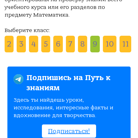
учебного курса или его разделов по
предмету Математика.
Выберите класс:
2
3
4
5
6
7
8
9
10
11
Подпишись на Путь к
знаниям
Здесь ты найдешь уроки,
исследования, интересные факты и
вдохновение для творчества.
Подписаться!