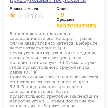
Прямоугольный треугольник
Уровень теста
Класс
9
Предмет
Математика
В предложении пропущено
слово,запишите его. Квадрат … равен
сумме квадратов его катетов. Выберите
верное утверждение: а) В
прямоугольном треугольнике медиана,
проведённая к гипотенузе равна
половине гипотенузы. б) Сумма острых
углов прямоугольного треугольника
равна 180° в)
Прямоугольныйтреугольник называется
египетским ссоотношением сторон
3:5:6. В предложении пропущено
слово,запишите его. Катет
прямоугольного треугольника,лежащий
напротив угла в …, равен половине его
гипотенузы. Выберите верное.