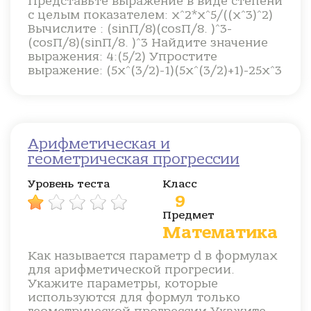
Представьте выражение в виде степени
с целым показателем: x^2*x^5/((x^3)^2)
Вычислите : (sinП/8)(cosП/8. )^3-
(cosП/8)(sinП/8. )^3 Найдите значение
выражения: 4:(5/2) Упростите
выражение: (5х^(3/2)-1)(5х^(3/2)+1)-25x^3
Арифметическая и
геометрическая прогрессии
Уровень теста
Класс
9
Предмет
Математика
Как называется параметр d в формулах
для арифметической прогресии.
Укажите параметры, которые
используются для формул только